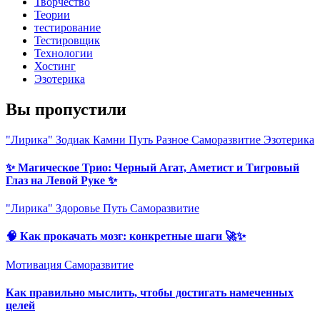
Творчество
Теории
тестирование
Тестировщик
Технологии
Хостинг
Эзотерика
Вы пропустили
"Лирика"
Зодиак
Камни
Путь
Разное
Саморазвитие
Эзотерика
✨ Магическое Трио: Черный Агат, Аметист и Тигровый
Глаз на Левой Руке ✨
"Лирика"
Здоровье
Путь
Саморазвитие
🧠 Как прокачать мозг: конкретные шаги 🚀✨
Мотивация
Саморазвитие
Как правильно мыслить, чтобы достигать намеченных
целей