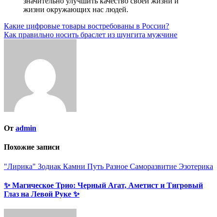
значительно улучшить качество своей жизни и
жизни окружающих нас людей.
Навигация
Какие цифровые товары востребованы в России?
Как правильно носить браслет из шунгита мужчине
по
записям
От
admin
Похожие записи
"Лирика"
Зодиак
Камни
Путь
Разное
Саморазвитие
Эзотерика
✨ Магическое Трио: Черный Агат, Аметист и Тигровый
Глаз на Левой Руке ✨