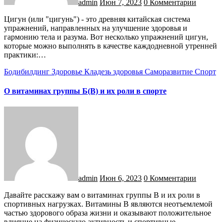
admin
Июн 7, 2023
0 Комментарии
Цигун (или "цигунь") - это древняя китайская система
упражнений, направленных на улучшение здоровья и
гармонию тела и разума. Вот несколько упражнений цигун,
которые можно выполнять в качестве каждодневной утренней
практики:…
Бодибилдинг
Здоровье
Кладезь здоровья
Саморазвитие
Спорт
О витаминах группы Б(B) и их роли в спорте
admin
Июн 6, 2023
0 Комментарии
Давайте расскажу вам о витаминах группы B и их роли в
спортивных нагрузках. Витамины B являются неотъемлемой
частью здорового образа жизни и оказывают положительное
влияние на физическую активность и спортивные…