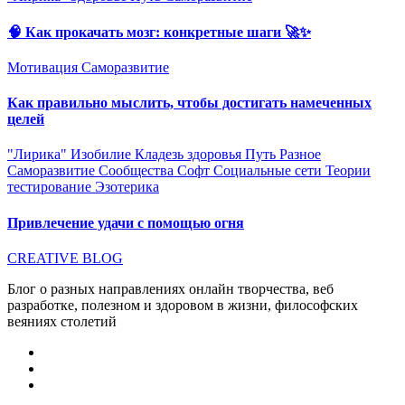
🧠 Как прокачать мозг: конкретные шаги 🚀✨
Мотивация
Саморазвитие
Как правильно мыслить, чтобы достигать намеченных
целей
"Лирика"
Изобилие
Кладезь здоровья
Путь
Разное
Саморазвитие
Сообщества
Софт
Социальные сети
Теории
тестирование
Эзотерика
Привлечение удачи с помощью огня
CREATIVE BLOG
Блог о разных направлениях онлайн творчества, веб
разработке, полезном и здоровом в жизни, философских
веяниях столетий