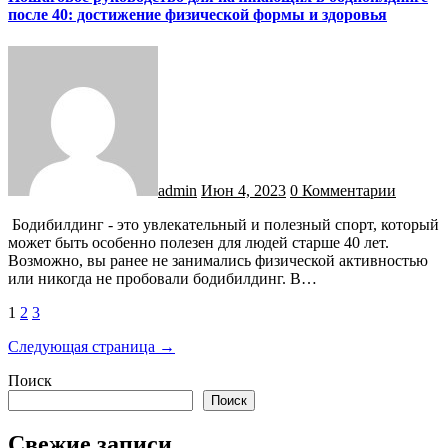
после 40: достижение физической формы и здоровья
admin
Июн 4, 2023
0 Комментарии
Бодибилдинг - это увлекательный и полезный спорт, который
может быть особенно полезен для людей старше 40 лет.
Возможно, вы ранее не занимались физической активностью
или никогда не пробовали бодибилдинг. В…
Пагинация
1
2
3
записей
Следующая страница →
Поиск
Поиск
Свежие записи