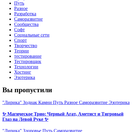
Путь
Разное
Разработка
Саморазвитие
Сообщества
Софт
Социальные сети
Спорт
Творчество
Теории
тестирование
Тестировщик
Технологии
Хостинг
Эзотерика
Вы пропустили
"Лирика"
Зодиак
Камни
Путь
Разное
Саморазвитие
Эзотерика
✨ Магическое Трио: Черный Агат, Аметист и Тигровый
Глаз на Левой Руке ✨
"Лирика"
Здоровье
Путь
Саморазвитие