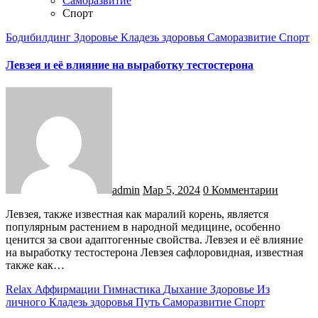
Саморазвитие
Спорт
Бодибилдинг
Здоровье
Кладезь здоровья
Саморазвитие
Спорт
Левзея и её влияние на выработку тестостерона
admin
Мар 5, 2024
0 Комментарии
Левзея, также известная как маралий корень, является
популярным растением в народной медицине, особенно
ценится за свои адаптогенные свойства. Левзея и её влияние
на выработку тестостерона Левзея сафлоровидная, известная
также как…
Relax
Аффирмации
Гимнастика
Дыхание
Здоровье
Из
личного
Кладезь здоровья
Путь
Саморазвитие
Спорт