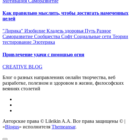
Мотивация
Саморазвитие
Как правильно мыслить, чтобы достигать намеченных
целей
"Лирика"
Изобилие
Кладезь здоровья
Путь
Разное
Саморазвитие
Сообщества
Софт
Социальные сети
Теории
тестирование
Эзотерика
Привлечение удачи с помощью огня
CREATIVE BLOG
Блог о разных направлениях онлайн творчества, веб
разработке, полезном и здоровом в жизни, философских
веяниях столетий
Авторские права © Lileikin A.A. Все права защищены ©
|
«
Blogus
» исполнителя
Themeansar
.