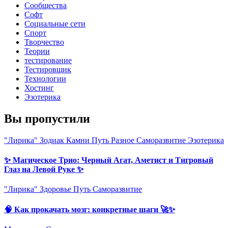
Сообщества
Софт
Социальные сети
Спорт
Творчество
Теории
тестирование
Тестировщик
Технологии
Хостинг
Эзотерика
Вы пропустили
"Лирика"
Зодиак
Камни
Путь
Разное
Саморазвитие
Эзотерика
✨ Магическое Трио: Черный Агат, Аметист и Тигровый
Глаз на Левой Руке ✨
"Лирика"
Здоровье
Путь
Саморазвитие
🧠 Как прокачать мозг: конкретные шаги 🚀✨