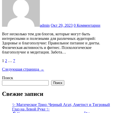
admin
Окт 29, 2023
0 Комментарии
Вот несколько тем для блогов, которые могут быть
интересными и полезными для различных аудиторий:
Здоровье и благополучие: Правильное питание и диеты.
Физическая активность и фитнес. Психологическое
благополучие и медитация. Забота…
Пагинация
1
2
…
7
записей
Следующая страница →
Поиск
Поиск
Свежие записи
✨ Магическое Трио: Черный Агат, Аметист и Тигровый
Глаз на Левой Руке ✨