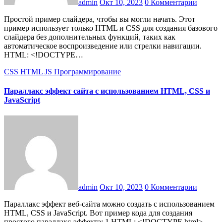
admin
Окт 10, 2023
0 Комментарии
Простой пример слайдера, чтобы вы могли начать. Этот
пример использует только HTML и CSS для создания базового
слайдера без дополнительных функций, таких как
автоматическое воспроизведение или стрелки навигации.
HTML: <!DOCTYPE…
CSS
HTML
JS
Программирование
Параллакс эффект сайта с использованием HTML, CSS и
JavaScript
admin
Окт 10, 2023
0 Комментарии
Параллакс эффект веб-сайта можно создать с использованием
HTML, CSS и JavaScript. Вот пример кода для создания
простого параллакс-эффекта: 1.HTML: <!DOCTYPE html>