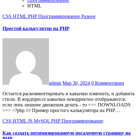
Программирование
HTML
CSS
HTML
PHP
Программирование
Разное
Простой калькулятор на PHP
admin
Мар 30, 2024
0 Комментарии
Остается раскомментировать и кавычки изменить, и добавить
стили. В вордпрессе кавычки некорректно отображаются.
если лень лишние движения делать - то <<< DOWNLOADS
>>> <?php //// Пример простого калькулятора на PHP…
CSS
HTML
JS
MySQL
PHP
Программирование
Как создать оптимизированную посадочную страницу на
PHP