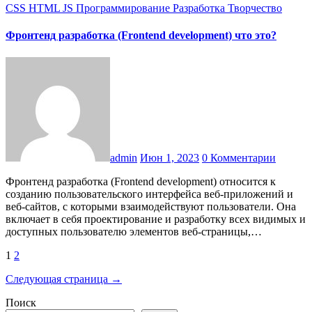
CSS
HTML
JS
Программирование
Разработка
Творчество
Фронтенд разработка (Frontend development) что это?
admin
Июн 1, 2023
0 Комментарии
Фронтенд разработка (Frontend development) относится к
созданию пользовательского интерфейса веб-приложений и
веб-сайтов, с которыми взаимодействуют пользователи. Она
включает в себя проектирование и разработку всех видимых и
доступных пользователю элементов веб-страницы,…
Пагинация
1
2
записей
Следующая страница →
Поиск