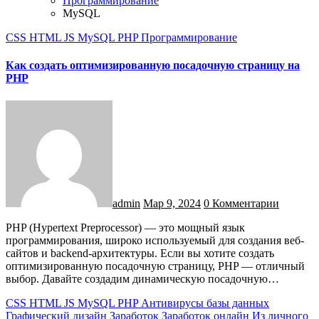
Программирование
MySQL
CSS
HTML
JS
MySQL
PHP
Программирование
Как создать оптимизированную посадочную страницу на
PHP
admin
Мар 9, 2024
0 Комментарии
PHP (Hypertext Preprocessor) — это мощный язык
программирования, широко используемый для создания веб-
сайтов и backend-архитектуры. Если вы хотите создать
оптимизированную посадочную страницу, PHP — отличный
выбор. Давайте создадим динамическую посадочную…
CSS
HTML
JS
MySQL
PHP
Антивирусы
базы данных
Графический дизайн
Заработок
Заработок онлайн
Из личного