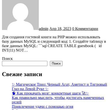
admin
Апр 18, 2023
0 Комментарии
Для создания гостевой книги на PHP можно использовать
базу данных MySQL и следующий код: 1. Создайте таблицу в
базе данных MySQL: ```sql CREATE TABLE guestbook ( id
INT(11) NOT…
Поиск
Поиск
Свежие записи
✨ Магическое Трио: Черный Агат, Аметист и Тигровый
Глаз на Левой Руке ✨
🧠 Как прокачать мозг: конкретные шаги 🚀✨
Как правильно мыслить, чтобы достигать намеченных
целей
Привлечение удачи с помощью огня