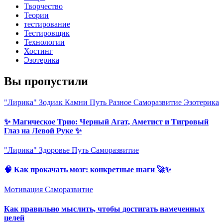
Творчество
Теории
тестирование
Тестировщик
Технологии
Хостинг
Эзотерика
Вы пропустили
"Лирика"
Зодиак
Камни
Путь
Разное
Саморазвитие
Эзотерика
✨ Магическое Трио: Черный Агат, Аметист и Тигровый
Глаз на Левой Руке ✨
"Лирика"
Здоровье
Путь
Саморазвитие
🧠 Как прокачать мозг: конкретные шаги 🚀✨
Мотивация
Саморазвитие
Как правильно мыслить, чтобы достигать намеченных
целей