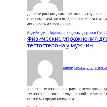
Давайте расскажу вам о витаминах группы B и их роли в спортивных нагрузках. Витамины B являются
неотъемлемой частью здорового образа жизни
активность и спортивные…
Бодибилдинг
Здоровье
Кладезь здоровья
Путь
Физические упражнения дл
тестостерона у мужчин
admin
Июн 4, 2023
0 Ком
Уровень тестостерона играет важную роль в здоровье и физической форме мужчин. Высокий уровень
тестостерона связан с улучшенной энергией, 
статье мы предоставим вам…