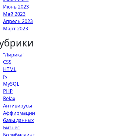
Июнь 2023
Май 2023
Апрель 2023
Март 2023
убрики
"Лирика"
CSS
HTML
JS
MySQL
PHP
Relax
Антивирусы
Аффирмации
базы данных
Бизнес
Бодибилдинг