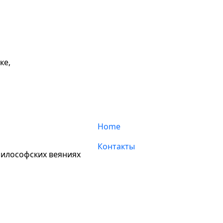
ке,
й
Home
Контакты
философских веяниях