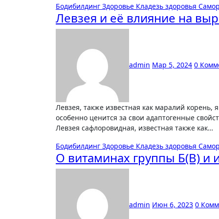
Бодибилдинг
Здоровье
Кладезь здоровья
Само
Левзея и её влияние на выр
admin
Мар 5, 2024
0 Комм
Левзея, также известная как маралий корень, является популярным растением в народной медицине,
особенно ценится за свои адаптогенные свойст
Левзея сафлоровидная, известная также как…
Бодибилдинг
Здоровье
Кладезь здоровья
Само
О витаминах группы Б(B) и 
admin
Июн 6, 2023
0 Ком