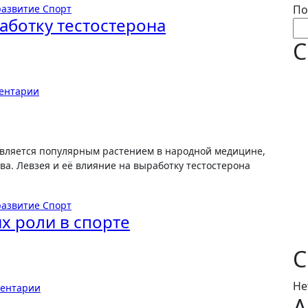
развитие
Спорт
По
аботку тестостерона
С
ентарии
ва. Левзея и её влияние на выработку тестостерона
развитие
Спорт
их роли в спорте
С
Не
ментарии
А