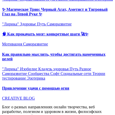
✨ Магическое Трио: Черный Агат, Аметист и Тигровый
Глаз на Левой Руке ✨
"Лирика"
Здоровье
Путь
Саморазвитие
🧠 Как прокачать мозг: конкретные шаги 🚀✨
Мотивация
Саморазвитие
Как правильно мыслить, чтобы достигать намеченных
целей
"Лирика"
Изобилие
Кладезь здоровья
Путь
Разное
Саморазвитие
Сообщества
Софт
Социальные сети
Теории
тестирование
Эзотерика
Привлечение удачи с помощью огня
CREATIVE BLOG
Блог о разных направлениях онлайн творчества, веб
разработке, полезном и здоровом в жизни, философских