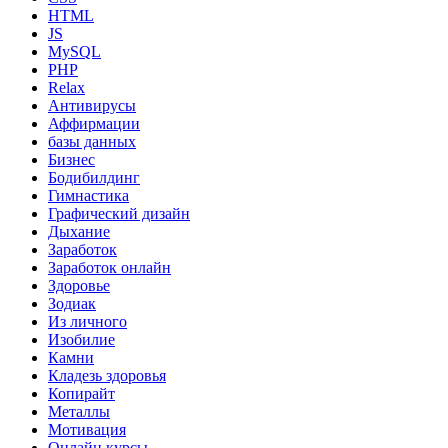
HTML
JS
MySQL
PHP
Relax
Антивирусы
Аффирмации
базы данных
Бизнес
Бодибилдинг
Гимнастика
Графический дизайн
Дыхание
Заработок
Заработок онлайн
Здоровье
Зодиак
Из личного
Изобилие
Камни
Кладезь здоровья
Копирайт
Металлы
Мотивация
Онлайн курсы