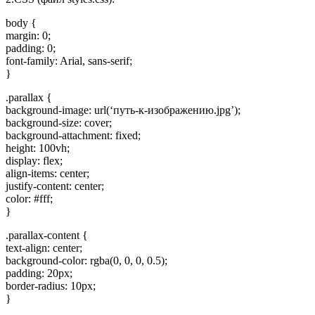
body {
margin: 0;
padding: 0;
font-family: Arial, sans-serif;
}
.parallax {
background-image: url(‘путь-к-изображению.jpg’);
background-size: cover;
background-attachment: fixed;
height: 100vh;
display: flex;
align-items: center;
justify-content: center;
color: #fff;
}
.parallax-content {
text-align: center;
background-color: rgba(0, 0, 0, 0.5);
padding: 20px;
border-radius: 10px;
}