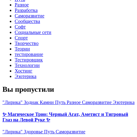
Разное
Разработка
Саморазвитие
Сообщества
Софт
Социальные сети
Спорт
Творчество
Теории
тестирование
Тестировщик
Технологии
Хостинг
Эзотерика
Вы пропустили
"Лирика"
Зодиак
Камни
Путь
Разное
Саморазвитие
Эзотерика
✨ Магическое Трио: Черный Агат, Аметист и Тигровый
Глаз на Левой Руке ✨
"Лирика"
Здоровье
Путь
Саморазвитие