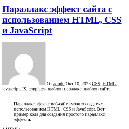
Параллакс эффект сайта с
использованием HTML, CSS
и JavaScript
От
admin
Окт 10, 2023
CSS
,
HTML
,
javascript
,
JS
,
templates
,
шаблон паралакс
,
шаблон сайта
Параллакс эффект веб-сайта можно создать с
использованием HTML, CSS и JavaScript. Вот
пример кода для создания простого параллакс-
эффекта: