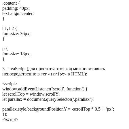
.content {
padding: 40px;
text-align: center;
}
h1, h2 {
font-size: 36px;
}
p {
font-size: 18px;
}
3. JavaScript (для простоты этот код можно вставить
непосредственно в тег
в HTML):
<script>
<script>
window.addEventListener(‘scroll’, function() {
let scrollTop = window.scrollY;
let parallax = document.querySelector(‘.parallax’);
parallax.style.backgroundPositionY = -scrollTop * 0.5 + ‘px’;
});
</script>