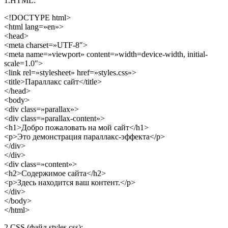
1.HTML:
<!DOCTYPE html>
<html lang=»en»>
<head>
<meta charset=»UTF-8″>
<meta name=»viewport» content=»width=device-width, initial-
scale=1.0″>
<link rel=»stylesheet» href=»styles.css»>
<title>Параллакс сайт</title>
</head>
<body>
<div class=»parallax»>
<div class=»parallax-content»>
<h1>Добро пожаловать на мой сайт</h1>
<p>Это демонстрация параллакс-эффекта</p>
</div>
</div>
<div class=»content»>
<h2>Содержимое сайта</h2>
<p>Здесь находится ваш контент.</p>
</div>
</body>
</html>
2.CSS (файл styles.css):