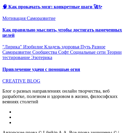
🧠 Как прокачать мозг: конкретные шаги 🚀✨
Мотивация
Саморазвитие
Как правильно мыслить, чтобы достигать намеченных
целей
"Лирика"
Изобилие
Кладезь здоровья
Путь
Разное
Саморазвитие
Сообщества
Софт
Социальные сети
Теории
тестирование
Эзотерика
Привлечение удачи с помощью огня
CREATIVE BLOG
Блог о разных направлениях онлайн творчества, веб
разработке, полезном и здоровом в жизни, философских
веяниях столетий
Авторские права © Lileikin A.A. Все права защищены ©
|