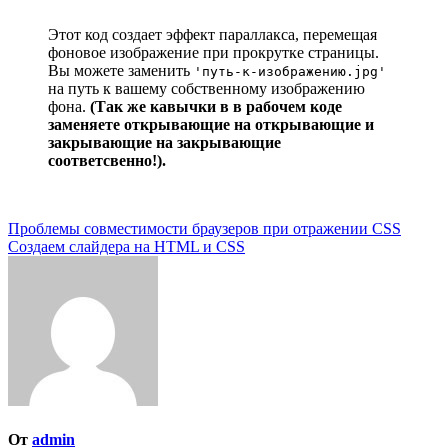
Этот код создает эффект параллакса, перемещая
фоновое изображение при прокрутке страницы.
Вы можете заменить
'путь-к-изображению.jpg'
на путь к вашему собственному изображению
фона.
(Так же кавычки в в рабочем коде
заменяете открывающие на открывающие и
закрывающие на закрывающие
соответсвенно!).
Навигация
Проблемы совместимости браузеров при отражении CSS
Создаем слайдера на HTML и CSS
по
записям
От
admin