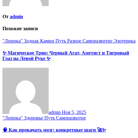
От
admin
Похожие записи
"Лирика"
Зодиак
Камни
Путь
Разное
Саморазвитие
Эзотерика
✨ Магическое Трио: Черный Агат, Аметист и Тигровый
Глаз на Левой Руке ✨
admin
Ноя 5, 2025
"Лирика"
Здоровье
Путь
Саморазвитие
🧠 Как прокачать мозг: конкретные шаги 🚀✨