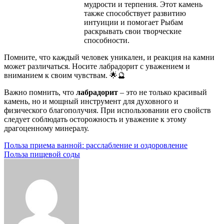
мудрости и терпения. Этот камень
также способствует развитию
интуиции и помогает Рыбам
раскрывать свои творческие
способности.
Помните, что каждый человек уникален, и реакция на камни
может различаться. Носите лабрадорит с уважением и
вниманием к своим чувствам. 🌟🔮
Важно помнить, что
лабрадорит
– это не только красивый
камень, но и мощный инструмент для духовного и
физического благополучия. При использовании его свойств
следует соблюдать осторожность и уважение к этому
драгоценному минералу.
Навигация
Польза приема ванной: расслабление и оздоровление
Польза пищевой соды
по
записям