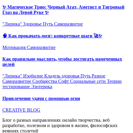
✨ Магическое Трио: Черный Агат, Аметист и Тигровый
Глаз на Левой Руке ✨
"Лирика"
Здоровье
Путь
Саморазвитие
🧠 Как прокачать мозг: конкретные шаги 🚀✨
Мотивация
Саморазвитие
Как правильно мыслить, чтобы достигать намеченных
целей
"Лирика"
Изобилие
Кладезь здоровья
Путь
Разное
Саморазвитие
Сообщества
Софт
Социальные сети
Теории
тестирование
Эзотерика
Привлечение удачи с помощью огня
CREATIVE BLOG
Блог о разных направлениях онлайн творчества, веб
разработке, полезном и здоровом в жизни, философских
веяниях столетий