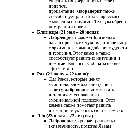
укрепить их уверенность в себе и
привлечь
процветание.
Лабрадорит
также
способствует развитию творческого
мышления и помогает Тельцам обрести
внутренний покой.
Близнецы (21 мая – 20 июня)
:
Лабрадорит
поможет Близнецам
балансировать их чувства, откроет мир
с яркими красками и добавит мудрости
и терпения. Этот камень также
способствует развитию интуиции и
помогает Близнецам общаться более
эффективно.
Рак (21 июня – 22 июля)
:
Для Раков, которые ценят
эмоциональное благополучие и
защиту,
лабрадорит
может стать
источником успокоения и
эмоциональной поддержки. Этот
камень также помогает развить
интуицию и укрепить связь с семьей.
Лев (23 июля – 22 августа)
:
Лабрадорит
укрощает ревность и
вспыльчивость, помогая Львам