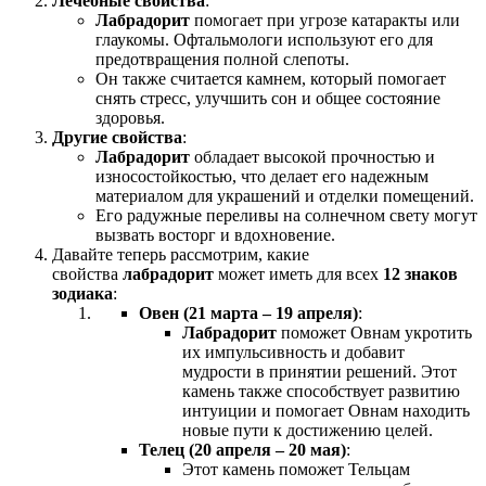
Лечебные свойства
:
Лабрадорит
помогает при угрозе катаракты или
глаукомы. Офтальмологи используют его для
предотвращения полной слепоты.
Он также считается камнем, который помогает
снять стресс, улучшить сон и общее состояние
здоровья.
Другие свойства
:
Лабрадорит
обладает высокой прочностью и
износостойкостью, что делает его надежным
материалом для украшений и отделки помещений.
Его радужные переливы на солнечном свету могут
вызвать восторг и вдохновение.
Давайте теперь рассмотрим, какие
свойства
лабрадорит
может иметь для всех
12 знаков
зодиака
:
Овен (21 марта – 19 апреля)
:
Лабрадорит
поможет Овнам укротить
их импульсивность и добавит
мудрости в принятии решений. Этот
камень также способствует развитию
интуиции и помогает Овнам находить
новые пути к достижению целей.
Телец (20 апреля – 20 мая)
:
Этот камень поможет Тельцам