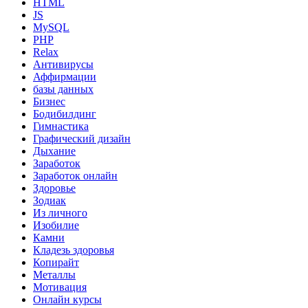
HTML
JS
MySQL
PHP
Relax
Антивирусы
Аффирмации
базы данных
Бизнес
Бодибилдинг
Гимнастика
Графический дизайн
Дыхание
Заработок
Заработок онлайн
Здоровье
Зодиак
Из личного
Изобилие
Камни
Кладезь здоровья
Копирайт
Металлы
Мотивация
Онлайн курсы