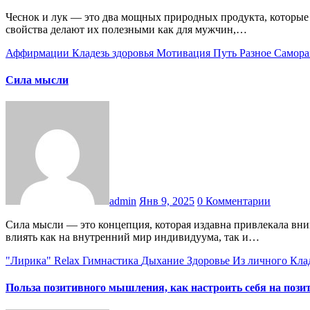
Чеснок и лук — это два мощных природных продукта, которые на протяжении тысячелетий используются для поддержания здоровья и профилактики различных заболеваний. Их уникальные
свойства делают их полезными как для мужчин,…
Аффирмации
Кладезь здоровья
Мотивация
Путь
Разное
Самора
Сила мысли
admin
Янв 9, 2025
0 Комментарии
Сила мысли — это концепция, которая издавна привлекала внимание философов, ученых и мистиков. Согласно этой идее, мысли человека обладают определенной энергией, способной
влиять как на внутренний мир индивидуума, так и…
"Лирика"
Relax
Гимнастика
Дыхание
Здоровье
Из личного
Кла
Польза позитивного мышления, как настроить себя на пози