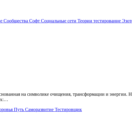
ие
Сообщества
Софт
Социальные сети
Теории
тестирование
Эзот
ах:…
доровья
Путь
Саморазвитие
Тестировщик