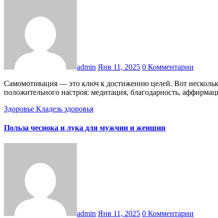
admin
Янв 11, 2025
0 Комментарии
Самомотивация — это ключ к достижению целей. Вот несколько эффективных ежедневных техник, которые помогут вам оставаться мотивированным: 1. Утренние ритуалы Начинайте день с
положительного настроя: медитация, благодарность, аффирма
Здоровье
Кладезь здоровья
Польза чеснока и лука для мужчин и женщин
admin
Янв 11, 2025
0 Комментарии