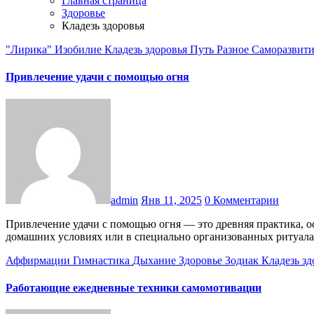
Главная страница
Здоровье
Кладезь здоровья
"Лирика"
Изобилие
Кладезь здоровья
Путь
Разное
Саморазвит
Привлечение удачи с помощью огня
admin
Янв 11, 2025
0 Комментарии
Привлечение удачи с помощью огня — это древняя практика, основанная на символике очищения, трансформации и энергии. Ниже приведены техники, которые можно использовать в
домашних условиях или в специально организованных ритуал
Аффирмации
Гимнастика
Дыхание
Здоровье
Зодиак
Кладезь з
Работающие ежедневные техники самомотивации