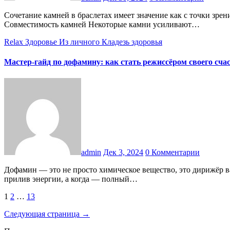
Сочетание камней в браслетах имеет значение как с точки зрения эстетики, так и с эзотерической точки зрения. Чтобы получить максимальный эффект, следуйте этим рекомендациям: 1.
Совместимость камней Некоторые камни усиливают…
Relax
Здоровье
Из личного
Кладезь здоровья
Мастер-гайд по дофамину: как стать режиссёром своего сча
admin
Дек 3, 2024
0 Комментарии
Дофамин — это не просто химическое вещество, это дирижёр вашего настроения, мотивации и продуктивности. Представьте его как личного режиссёра, который решает, когда вы чувствуете
прилив энергии, а когда — полный…
Пагинация
1
2
…
13
записей
Следующая страница →