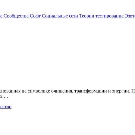
ие
Сообщества
Софт
Социальные сети
Теории
тестирование
Эзот
ах:…
ество