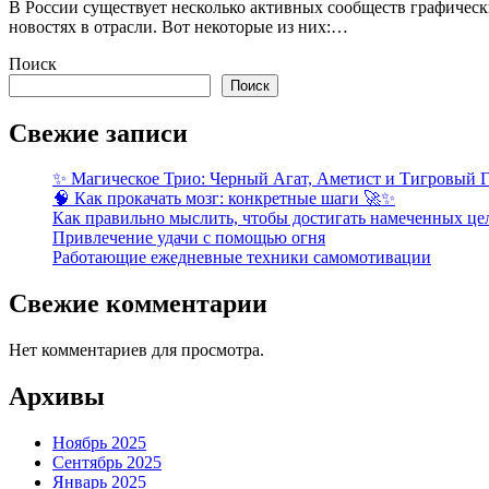
В России существует несколько активных сообществ графических дизайнеров, где вы можете поделиться своим опытом, получить обратную связь, обсудить актуальные темы и узнать о
новостях в отрасли. Вот некоторые из них:…
Поиск
Поиск
Свежие записи
✨ Магическое Трио: Черный Агат, Аметист и Тигровый Г
🧠 Как прокачать мозг: конкретные шаги 🚀✨
Как правильно мыслить, чтобы достигать намеченных це
Привлечение удачи с помощью огня
Работающие ежедневные техники самомотивации
Свежие комментарии
Нет комментариев для просмотра.
Архивы
Ноябрь 2025
Сентябрь 2025
Январь 2025