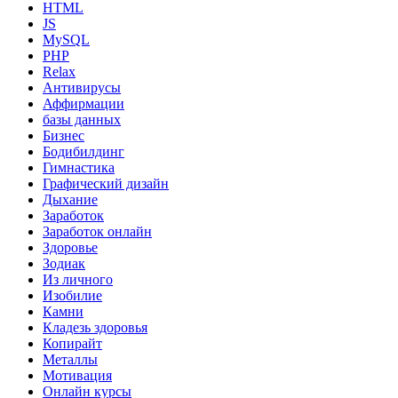
HTML
JS
MySQL
PHP
Relax
Антивирусы
Аффирмации
базы данных
Бизнес
Бодибилдинг
Гимнастика
Графический дизайн
Дыхание
Заработок
Заработок онлайн
Здоровье
Зодиак
Из личного
Изобилие
Камни
Кладезь здоровья
Копирайт
Металлы
Мотивация
Онлайн курсы