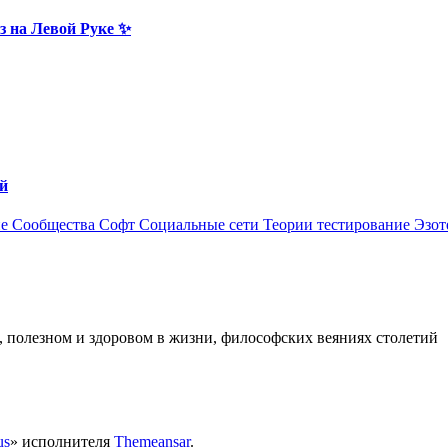
з на Левой Руке ✨
й
ие
Сообщества
Софт
Социальные сети
Теории
тестирование
Эзот
е, полезном и здоровом в жизни, философских веяниях столетий
us
» исполнителя
Themeansar
.