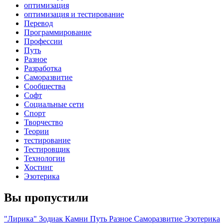
оптимизация
оптимизация и тестирование
Перевод
Программирование
Профессии
Путь
Разное
Разработка
Саморазвитие
Сообщества
Софт
Социальные сети
Спорт
Творчество
Теории
тестирование
Тестировщик
Технологии
Хостинг
Эзотерика
Вы пропустили
"Лирика"
Зодиак
Камни
Путь
Разное
Саморазвитие
Эзотерика