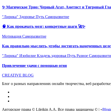
✨ Магическое Трио: Черный Агат, Аметист и Тигровый Гла
"Лирика"
Здоровье
Путь
Саморазвитие
🧠 Как прокачать мозг: конкретные шаги 🚀✨
Мотивация
Саморазвитие
Как правильно мыслить, чтобы достигать намеченных целе
"Лирика"
Изобилие
Кладезь здоровья
Путь
Разное
Саморазвит
Привлечение удачи с помощью огня
CREATIVE BLOG
Блог о разных направлениях онлайн творчества, веб разработк
Авторские права © Lileikin A.A. Все права защищены ©
|
«
Blog