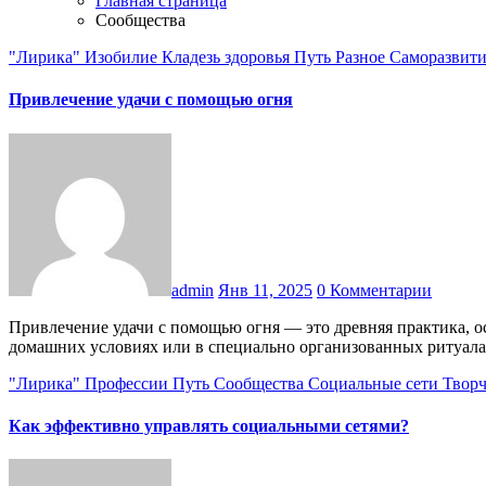
Главная страница
Сообщества
"Лирика"
Изобилие
Кладезь здоровья
Путь
Разное
Саморазвит
Привлечение удачи с помощью огня
admin
Янв 11, 2025
0 Комментарии
Привлечение удачи с помощью огня — это древняя практика, основанная на символике очищения, трансформации и энергии. Ниже приведены техники, которые можно использовать в
домашних условиях или в специально организованных ритуал
"Лирика"
Профессии
Путь
Сообщества
Социальные сети
Творч
Как эффективно управлять социальными сетями?