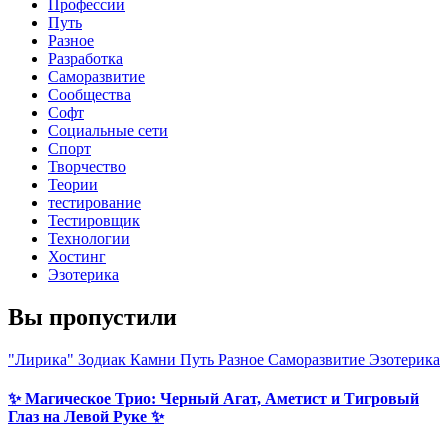
Профессии
Путь
Разное
Разработка
Саморазвитие
Сообщества
Софт
Социальные сети
Спорт
Творчество
Теории
тестирование
Тестировщик
Технологии
Хостинг
Эзотерика
Вы пропустили
"Лирика"
Зодиак
Камни
Путь
Разное
Саморазвитие
Эзотерика
✨ Магическое Трио: Черный Агат, Аметист и Тигровый
Глаз на Левой Руке ✨