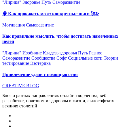
"Лирика"
Здоровье
Путь
Саморазвитие
🧠 Как прокачать мозг: конкретные шаги 🚀✨
Мотивация
Саморазвитие
Как правильно мыслить, чтобы достигать намеченных
целей
"Лирика"
Изобилие
Кладезь здоровья
Путь
Разное
Саморазвитие
Сообщества
Софт
Социальные сети
Теории
тестирование
Эзотерика
Привлечение удачи с помощью огня
CREATIVE BLOG
Блог о разных направлениях онлайн творчества, веб
разработке, полезном и здоровом в жизни, философских
веяниях столетий