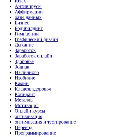
Relax
Антивирусы
Аффирмации
базы данных
Бизнес
Бодибилдинг
Гимнастика
Графический дизайн
Дыхание
Заработок
Заработок онлайн
Здоровье
Зодиак
Из личного
Изобилие
Камни
Кладезь здоровья
Копирайт
Металлы
Мотивация
Онлайн курсы
оптимизация
оптимизация и тестирование
Перевод
Программирование