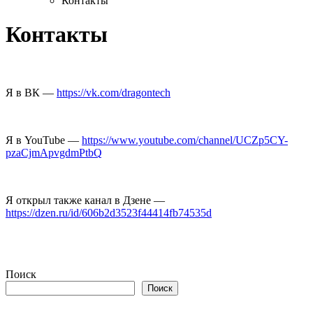
Контакты
Контакты
Я в ВК —
https://vk.com/dragontech
Я в YouTube —
https://www.youtube.com/channel/UCZp5CY-
pzaCjmApvgdmPtbQ
Я открыл также канал в Дзене —
https://dzen.ru/id/606b2d3523f44414fb74535d
Поиск
Поиск