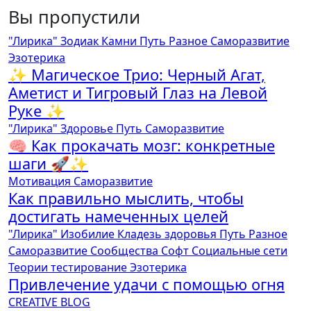
Вы пропустили
"Лирика"
Зодиак
Камни
Путь
Разное
Саморазвитие
Эзотерика
✨ Магическое Трио: Черный Агат,
Аметист и Тигровый Глаз на Левой
Руке ✨
"Лирика"
Здоровье
Путь
Саморазвитие
🧠 Как прокачать мозг: конкретные
шаги 🚀✨
Мотивация
Саморазвитие
Как правильно мыслить, чтобы
достигать намеченных целей
"Лирика"
Изобилие
Кладезь здоровья
Путь
Разное
Саморазвитие
Сообщества
Софт
Социальные сети
Теории
тестирование
Эзотерика
Привлечение удачи с помощью огня
CREATIVE BLOG