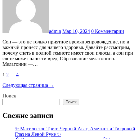
admin
Мар 10, 2024
0 Комментарии
Сон — это не только приятное времяпрепровождение, но и
важный процесс для нашего здоровья. Давайте рассмотрим,
почему спать в полной темноте имеет свои плюсы, а сон при
свете может нанести вред. Образование мелатонина:
Мелатонин —…
Пагинация
1
2
…
4
записей
Следующая страница →
Поиск
Поиск
Свежие записи
✨ Магическое Трио: Черный Агат, Аметист и Тигровый
Глаз на Левой Руке ✨