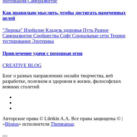
Мотивация
Саморазвитие
Как правильно мыслить, чтобы достигать намеченных
целей
"Лирика"
Изобилие
Кладезь здоровья
Путь
Разное
Саморазвитие
Сообщества
Софт
Социальные сети
Теории
тестирование
Эзотерика
Привлечение удачи с помощью огня
CREATIVE BLOG
Блог о разных направлениях онлайн творчества, веб
разработке, полезном и здоровом в жизни, философских
веяниях столетий
Авторские права © Lileikin A.A. Все права защищены ©
|
«
Blogus
» исполнителя
Themeansar
.