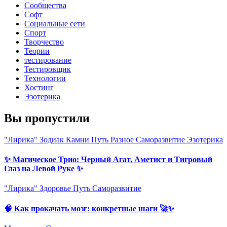
Сообщества
Софт
Социальные сети
Спорт
Творчество
Теории
тестирование
Тестировщик
Технологии
Хостинг
Эзотерика
Вы пропустили
"Лирика"
Зодиак
Камни
Путь
Разное
Саморазвитие
Эзотерика
✨ Магическое Трио: Черный Агат, Аметист и Тигровый
Глаз на Левой Руке ✨
"Лирика"
Здоровье
Путь
Саморазвитие
🧠 Как прокачать мозг: конкретные шаги 🚀✨