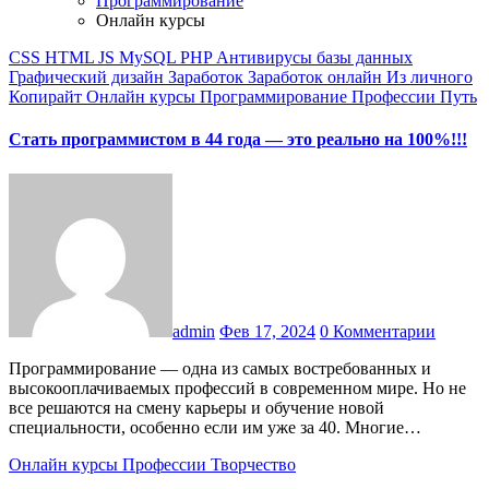
Программирование
Онлайн курсы
CSS
HTML
JS
MySQL
PHP
Антивирусы
базы данных
Графический дизайн
Заработок
Заработок онлайн
Из личного
Копирайт
Онлайн курсы
Программирование
Профессии
Путь
Cтать программистом в 44 года — это реально на 100%!!!
admin
Фев 17, 2024
0 Комментарии
Программирование — одна из самых востребованных и
высокооплачиваемых профессий в современном мире. Но не
все решаются на смену карьеры и обучение новой
специальности, особенно если им уже за 40. Многие…
Онлайн курсы
Профессии
Творчество