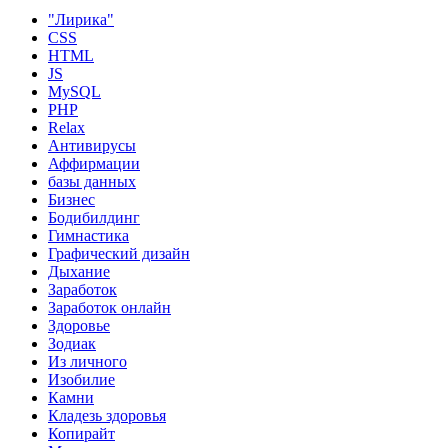
"Лирика"
CSS
HTML
JS
MySQL
PHP
Relax
Антивирусы
Аффирмации
базы данных
Бизнес
Бодибилдинг
Гимнастика
Графический дизайн
Дыхание
Заработок
Заработок онлайн
Здоровье
Зодиак
Из личного
Изобилие
Камни
Кладезь здоровья
Копирайт