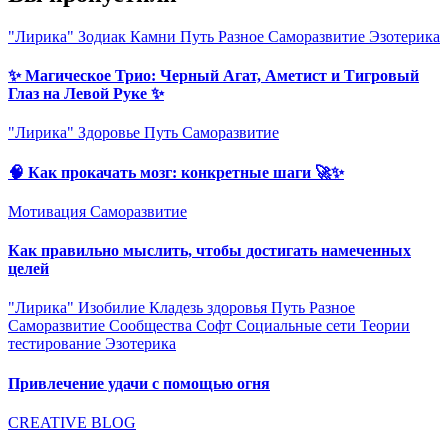
"Лирика"
Зодиак
Камни
Путь
Разное
Саморазвитие
Эзотерика
✨ Магическое Трио: Черный Агат, Аметист и Тигровый
Глаз на Левой Руке ✨
"Лирика"
Здоровье
Путь
Саморазвитие
🧠 Как прокачать мозг: конкретные шаги 🚀✨
Мотивация
Саморазвитие
Как правильно мыслить, чтобы достигать намеченных
целей
"Лирика"
Изобилие
Кладезь здоровья
Путь
Разное
Саморазвитие
Сообщества
Софт
Социальные сети
Теории
тестирование
Эзотерика
Привлечение удачи с помощью огня
CREATIVE BLOG