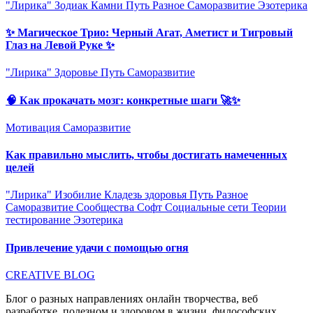
"Лирика"
Зодиак
Камни
Путь
Разное
Саморазвитие
Эзотерика
✨ Магическое Трио: Черный Агат, Аметист и Тигровый
Глаз на Левой Руке ✨
"Лирика"
Здоровье
Путь
Саморазвитие
🧠 Как прокачать мозг: конкретные шаги 🚀✨
Мотивация
Саморазвитие
Как правильно мыслить, чтобы достигать намеченных
целей
"Лирика"
Изобилие
Кладезь здоровья
Путь
Разное
Саморазвитие
Сообщества
Софт
Социальные сети
Теории
тестирование
Эзотерика
Привлечение удачи с помощью огня
CREATIVE BLOG
Блог о разных направлениях онлайн творчества, веб
разработке, полезном и здоровом в жизни, философских