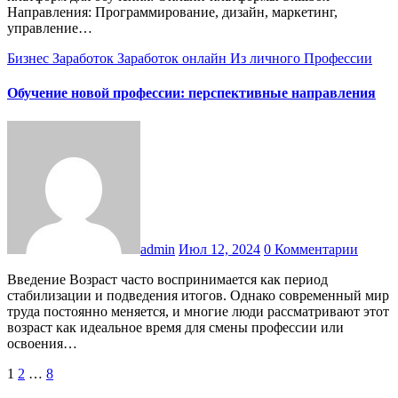
Направления: Программирование, дизайн, маркетинг,
управление…
Бизнес
Заработок
Заработок онлайн
Из личного
Профессии
Обучение новой профессии: перспективные направления
admin
Июл 12, 2024
0 Комментарии
Введение Возраст часто воспринимается как период
стабилизации и подведения итогов. Однако современный мир
труда постоянно меняется, и многие люди рассматривают этот
возраст как идеальное время для смены профессии или
освоения…
Пагинация
1
2
…
8