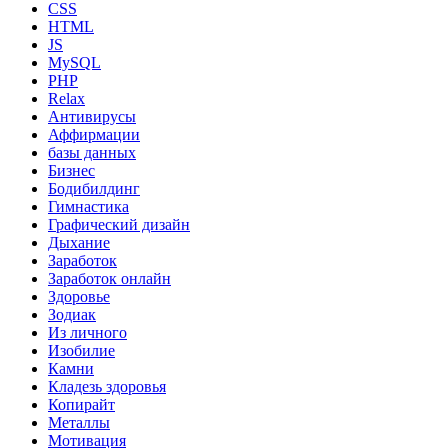
CSS
HTML
JS
MySQL
PHP
Relax
Антивирусы
Аффирмации
базы данных
Бизнес
Бодибилдинг
Гимнастика
Графический дизайн
Дыхание
Заработок
Заработок онлайн
Здоровье
Зодиак
Из личного
Изобилие
Камни
Кладезь здоровья
Копирайт
Металлы
Мотивация