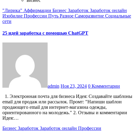
Бизнес
"Лирика"
Аффирмации
Бизнес
Заработок
Заработок онлайн
Изобилие
Профессии
Путь
Разное
Саморазвитие
Социальные
сети
25 идей заработка с помощью ChatGPT
admin
Ноя 23, 2024
0 Комментарии
1. Электронная почта для бизнеса Идея: Создавайте шаблоны
email для продаж или рассылок. Промт: "Напиши шаблон
продающего email для интернет-магазина одежды,
ориентированного на молодежь." 2. Отзывы и комментарии
Идея:…
Бизнес
Заработок
Заработок онлайн
Профессии