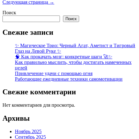
записей
Следующая страница →
Поиск
Поиск
Свежие записи
✨ Магическое Трио: Черный Агат, Аметист и Тигровый
Глаз на Левой Руке ✨
🧠 Как прокачать мозг: конкретные шаги 🚀✨
Как правильно мыслить, чтобы достигать намеченных
целей
Привлечение удачи с помощью огня
Работающие ежедневные техники самомотивации
Свежие комментарии
Нет комментариев для просмотра.
Архивы
Ноябрь 2025
Сентябрь 2025