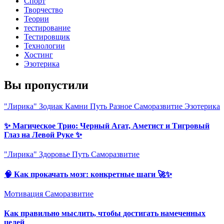
Спорт
Творчество
Теории
тестирование
Тестировщик
Технологии
Хостинг
Эзотерика
Вы пропустили
"Лирика"
Зодиак
Камни
Путь
Разное
Саморазвитие
Эзотерика
✨ Магическое Трио: Черный Агат, Аметист и Тигровый
Глаз на Левой Руке ✨
"Лирика"
Здоровье
Путь
Саморазвитие
🧠 Как прокачать мозг: конкретные шаги 🚀✨
Мотивация
Саморазвитие
Как правильно мыслить, чтобы достигать намеченных
целей