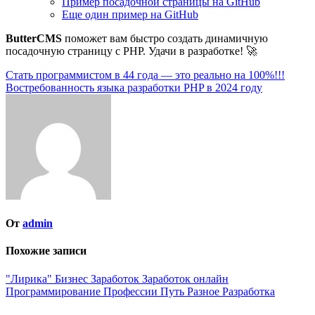
Пример посадочной страницы на GitHub
Еще один пример на GitHub
ButterCMS
поможет вам быстро создать динамичную
посадочную страницу с PHP. Удачи в разработке! 🚀
Навигация
Cтать программистом в 44 года — это реально на 100%!!!
Востребованность языка разработки PHP в 2024 году
по
записям
От
admin
Похожие записи
"Лирика"
Бизнес
Заработок
Заработок онлайн
Программирование
Профессии
Путь
Разное
Разработка