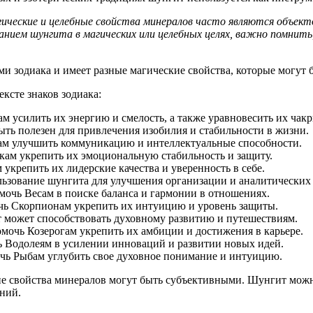
гические и целебные свойства минералов часто являются объек
анием шунгита в магических или целебных целях, важно помнить
ами зодиака и имеет разные магические свойства, которые могут
ксте знаков зодиака:
м усилить их энергию и смелость, а также уравновесить их чакр
ыть полезен для привлечения изобилия и стабильности в жизни.
ам улучшить коммуникацию и интеллектуальные способности.
кам укрепить их эмоциональную стабильность и защиту.
укрепить их лидерские качества и уверенность в себе.
ользование шунгита для улучшения организации и аналитических
омочь Весам в поиске баланса и гармонии в отношениях.
чь Скорпионам укрепить их интуицию и уровень защиты.
т может способствовать духовному развитию и путешествиям.
омочь Козерогам укрепить их амбиции и достижения в карьере.
ь Водолеям в усилении инноваций и развитии новых идей.
очь Рыбам углубить свое духовное понимание и интуицию.
ний.