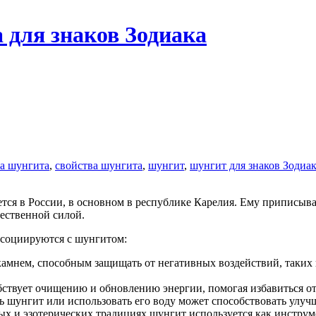
 для знаков Зодиака
ва шунгита
,
свойства шунгита
,
шунгит
,
шунгит для знаков Зодиа
тественной силой.
ассоциируются с шунгитом:
камнем, способным защищать от негативных воздействий, таких 
ствует очищению и обновлению энергии, помогая избавиться от
ь шунгит или использовать его воду может способствовать улуч
х и эзотерических традициях шунгит используется как инструме