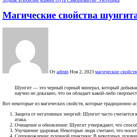
Зодиак
Изобилие
Камни
Путь
Саморазвитие
Эзотерика
Магические свойства шунгита
От
admin
Ноя 2, 2023
магические свойст
Шунгит — это черный горный минерал, который добывается в России, в основном в республике Карелия. Ему приписывают различные магические и целебные свойства, хотя
научно не доказано, что он обладает какой-либо сверхъес
Вот некоторые из магических свойств, которые традиционно 
Защита от негативных энергий: Шунгит часто считается 
атака.
Очищение и обновление: Шунгит утверждают, что способ
Улучшение здоровья: Некоторые люди считают, что носит
Сопровождение духовной практики: В некоторых духовны