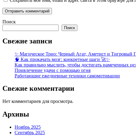
Сохранить моё имя, email и адрес сайта в этом браузере д
Поиск
Поиск
Свежие записи
✨ Магическое Трио: Черный Агат, Аметист и Тигровый Г
🧠 Как прокачать мозг: конкретные шаги 🚀✨
Как правильно мыслить, чтобы достигать намеченных це
Привлечение удачи с помощью огня
Работающие ежедневные техники самомотивации
Свежие комментарии
Нет комментариев для просмотра.
Архивы
Ноябрь 2025
Сентябрь 2025