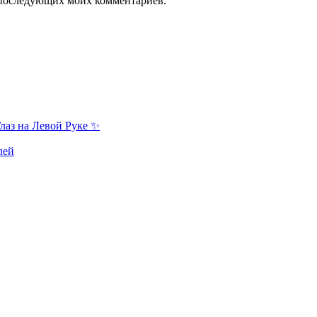
ля последующих моих комментариев.
лаз на Левой Руке ✨
лей