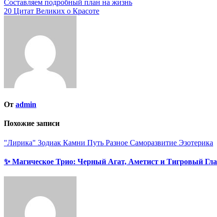
Навигация
Составляем подробный план на жизнь
20 Цитат Великих о Красоте
по
записям
От
admin
Похожие записи
"Лирика"
Зодиак
Камни
Путь
Разное
Саморазвитие
Эзотерика
✨ Магическое Трио: Черный Агат, Аметист и Тигровый Гла