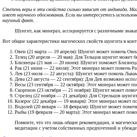
Степень веры в эти свойства сильно зависит от индивида. Ма
имеет научного обоснования. Если вы интересуетесь использов
научный факт.
Шунгит, как минерал, ассоциируется с различными знак
Вот общие характеристики магических свойств шунгита в конте
Овен (21 марта — 19 апреля): Шунгит может помочь Овна
Телец (20 апреля — 20 мая): Для Тельцов шунгит может б
Близнецы (21 мая — 20 июня): Шунгит поможет Близнец
Рак (21 июня — 22 июля): Этот минерал может помочь Ра
Лев (23 июля — 22 августа): Шунгит может помочь Львам 
Дева (23 августа — 22 сентября): Для Дев возможно исп
Весы (23 сентября — 22 октября): Этот минерал может п
Скорпион (23 октября — 21 ноября): Шунгит может помо
Стрелец (22 ноября — 21 декабря): Для Стрельцов шунги
Козерог (22 декабря — 19 января): Этот минерал может п
Водолей (20 января — 18 февраля): Шунгит может помоч
Рыбы (19 февраля — 20 марта): Этот минерал может пом
Помните, что это лишь общие рекомендации, и магические свойства минералов могут быть субъективными. Шунгит можно использовать как амулет, талисман или инструмент для
медитации с учетом собственных предпочтений и убежде