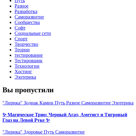
Путь
Разное
Разработка
Саморазвитие
Сообщества
Софт
Социальные сети
Спорт
Творчество
Теории
тестирование
Тестировщик
Технологии
Хостинг
Эзотерика
Вы пропустили
"Лирика"
Зодиак
Камни
Путь
Разное
Саморазвитие
Эзотерика
✨ Магическое Трио: Черный Агат, Аметист и Тигровый
Глаз на Левой Руке ✨
"Лирика"
Здоровье
Путь
Саморазвитие