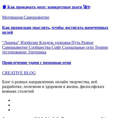
🧠 Как прокачать мозг: конкретные шаги 🚀✨
Мотивация
Саморазвитие
Как правильно мыслить, чтобы достигать намеченных
целей
"Лирика"
Изобилие
Кладезь здоровья
Путь
Разное
Саморазвитие
Сообщества
Софт
Социальные сети
Теории
тестирование
Эзотерика
Привлечение удачи с помощью огня
CREATIVE BLOG
Блог о разных направлениях онлайн творчества, веб
разработке, полезном и здоровом в жизни, философских
веяниях столетий