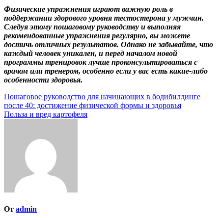
Физические упражнения играют важную роль в
поддержании здорового уровня тестостерона у мужчин.
Следуя этому пошаговому руководству и выполняя
рекомендованные упражнения регулярно, вы можете
достичь отличных результатов. Однако не забывайте, что
каждый человек уникален, и перед началом новой
программы тренировок лучше проконсультироваться с
врачом или тренером, особенно если у вас есть какие-либо
особенности здоровья.
Навигация
Пошаговое руководство для начинающих в бодибилдинге
после 40: достижение физической формы и здоровья
по
Польза и вред картофеля
записям
От
admin