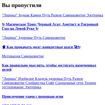
Вы пропустили
"Лирика"
Зодиак
Камни
Путь
Разное
Саморазвитие
Эзотерика
✨ Магическое Трио: Черный Агат, Аметист и Тигровый
Глаз на Левой Руке ✨
"Лирика"
Здоровье
Путь
Саморазвитие
🧠 Как прокачать мозг: конкретные шаги 🚀✨
Мотивация
Саморазвитие
Как правильно мыслить, чтобы достигать намеченных
целей
"Лирика"
Изобилие
Кладезь здоровья
Путь
Разное
Саморазвитие
Сообщества
Софт
Социальные сети
Теории
тестирование
Эзотерика
Привлечение удачи с помощью огня