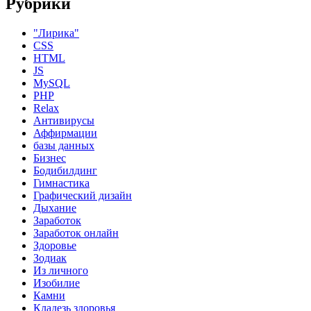
Рубрики
"Лирика"
CSS
HTML
JS
MySQL
PHP
Relax
Антивирусы
Аффирмации
базы данных
Бизнес
Бодибилдинг
Гимнастика
Графический дизайн
Дыхание
Заработок
Заработок онлайн
Здоровье
Зодиак
Из личного
Изобилие
Камни
Кладезь здоровья