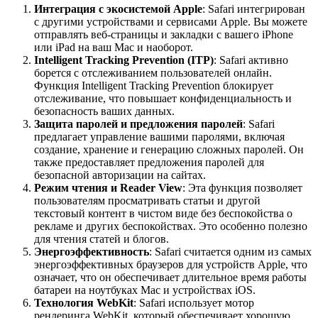
Интеграция с экосистемой Apple
: Safari интегрирован
с другими устройствами и сервисами Apple. Вы можете
отправлять веб-страницы и закладки с вашего iPhone
или iPad на ваш Mac и наоборот.
Intelligent Tracking Prevention (ITP)
: Safari активно
борется с отслеживанием пользователей онлайн.
Функция Intelligent Tracking Prevention блокирует
отслеживание, что повышает конфиденциальность и
безопасность ваших данных.
Защита паролей и предложения паролей
: Safari
предлагает управление вашими паролями, включая
создание, хранение и генерацию сложных паролей. Он
также предоставляет предложения паролей для
безопасной авторизации на сайтах.
Режим чтения и Reader View
: Эта функция позволяет
пользователям просматривать статьи и другой
текстовый контент в чистом виде без беспокойства о
рекламе и других беспокойствах. Это особенно полезно
для чтения статей и блогов.
Энергоэффективность
: Safari считается одним из самых
энергоэффективных браузеров для устройств Apple, что
означает, что он обеспечивает длительное время работы
батареи на ноутбуках Mac и устройствах iOS.
Технология WebKit
: Safari использует мотор
рендеринга WebKit, который обеспечивает хорошую