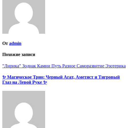
От
admin
Похожие записи
"Лирика"
Зодиак
Камни
Путь
Разное
Саморазвитие
Эзотерика
✨ Магическое Трио: Черный Агат, Аметист и Тигровый
Глаз на Левой Руке ✨