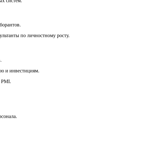
ых систем.
борантов.
ультанты по личностному росту.
.
ю и инвестициям.
 PMI.
рсонала.