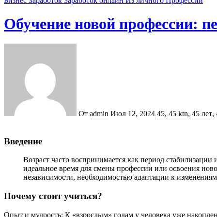
Бизнес
Заработок
Заработок онлайн
Из личного
Профессии
Обучение новой профессии: п
От
admin
Июл 12, 2024
45
,
45 ktn
,
45 лет
,
Введение
Возраст часто воспринимается как период стабилизации и подведения итогов. Однако современный мир труда постоянно меняется, и многие люди рассматривают этот возраст как
идеальное время для смены профессии или освоения нов
независимости, необходимостью адаптации к изменениям 
Почему стоит учиться?
Опыт и мудрость: К «взрослым» годам у человека уже накоп