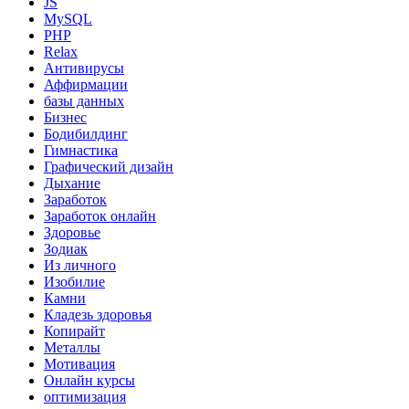
JS
MySQL
PHP
Relax
Антивирусы
Аффирмации
базы данных
Бизнес
Бодибилдинг
Гимнастика
Графический дизайн
Дыхание
Заработок
Заработок онлайн
Здоровье
Зодиак
Из личного
Изобилие
Камни
Кладезь здоровья
Копирайт
Металлы
Мотивация
Онлайн курсы
оптимизация