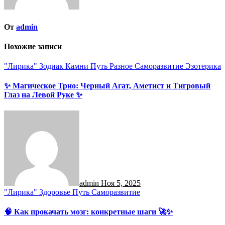
От
admin
Похожие записи
"Лирика"
Зодиак
Камни
Путь
Разное
Саморазвитие
Эзотерика
✨ Магическое Трио: Черный Агат, Аметист и Тигровый
Глаз на Левой Руке ✨
admin
Ноя 5, 2025
"Лирика"
Здоровье
Путь
Саморазвитие
🧠 Как прокачать мозг: конкретные шаги 🚀✨