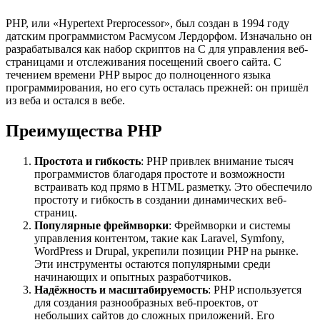
PHP, или «Hypertext Preprocessor», был создан в 1994 году
датским программистом Расмусом Лердорфом. Изначально он
разрабатывался как набор скриптов на C для управления веб-
страницами и отслеживания посещений своего сайта. С
течением времени PHP вырос до полноценного языка
программирования, но его суть осталась прежней: он пришёл
из веба и остался в вебе.
Преимущества PHP
Простота и гибкость
: PHP привлек внимание тысяч
программистов благодаря простоте и возможности
встраивать код прямо в HTML разметку. Это обеспечило
простоту и гибкость в создании динамических веб-
страниц.
Популярные фреймворки
: Фреймворки и системы
управления контентом, такие как Laravel, Symfony,
WordPress и Drupal, укрепили позиции PHP на рынке.
Эти инструменты остаются популярными среди
начинающих и опытных разработчиков.
Надёжность и масштабируемость
: PHP используется
для создания разнообразных веб-проектов, от
небольших сайтов до сложных приложений. Его