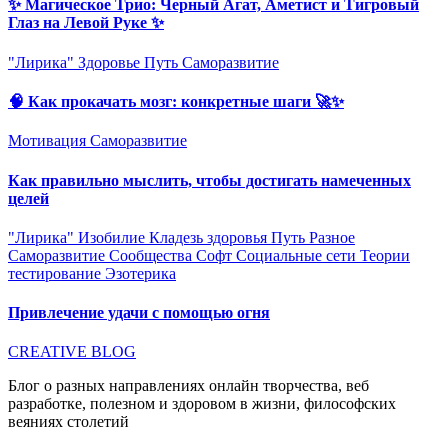
✨ Магическое Трио: Черный Агат, Аметист и Тигровый
Глаз на Левой Руке ✨
"Лирика"
Здоровье
Путь
Саморазвитие
🧠 Как прокачать мозг: конкретные шаги 🚀✨
Мотивация
Саморазвитие
Как правильно мыслить, чтобы достигать намеченных
целей
"Лирика"
Изобилие
Кладезь здоровья
Путь
Разное
Саморазвитие
Сообщества
Софт
Социальные сети
Теории
тестирование
Эзотерика
Привлечение удачи с помощью огня
CREATIVE BLOG
Блог о разных направлениях онлайн творчества, веб
разработке, полезном и здоровом в жизни, философских
веяниях столетий